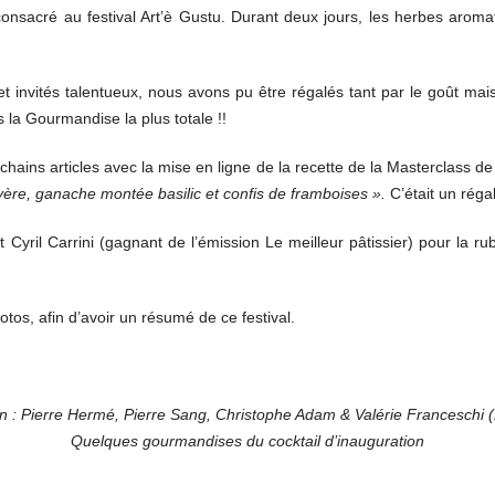
 consacré au festival Art’è Gustu. Durant deux jours, les herbes arom
et invités talentueux, nous avons pu être régalés tant par le goût mais
s la Gourmandise la plus totale !!
hains articles avec la mise en ligne de la recette de la Masterclass d
ère, ganache montée basilic et confis de framboises ».
C’était un régal
 Cyril Carrini (gagnant de l’émission Le meilleur pâtissier) pour la
tos, afin d’avoir un résumé de ce festival.
n : Pierre Hermé, Pierre Sang, Christophe Adam & Valérie Franceschi (
Quelques gourmandises du cocktail d’inauguration