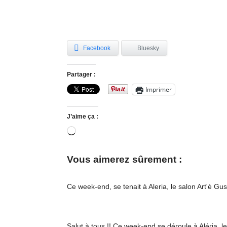
Facebook
Bluesky
Partager :
Imprimer
J’aime ça :
Chargement…
Vous aimerez sûrement :
Ce week-end, se tenait à Aleria, le salon Art'è 
Salut à tous !! Ce week-end se déroule à Aléria,