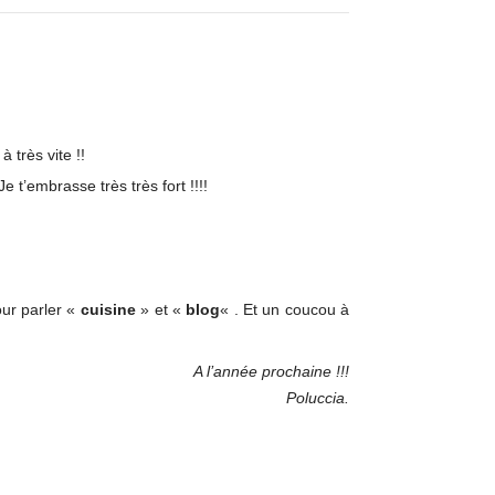
 très vite !!
t’embrasse très très fort !!!!
our parler «
cuisine
» et «
blog
« . Et un coucou à
A l’année prochaine !!!
Poluccia.