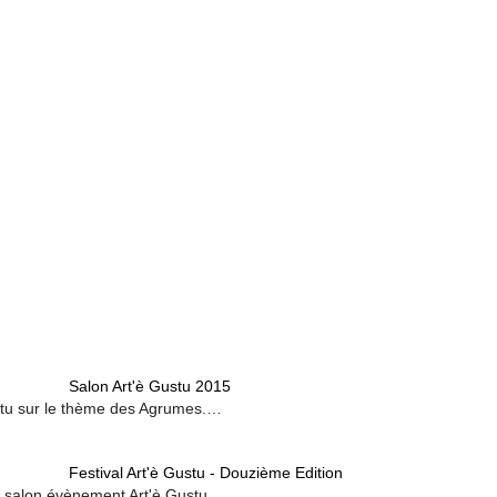
Salon Art'è Gustu 2015
Gustu sur le thème des Agrumes.…
Festival Art'è Gustu - Douzième Edition
 le salon évènement Art'è Gustu…