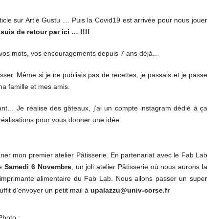
icle sur Art’è Gustu … Puis la Covid19 est arrivée pour nous jouer
e suis de retour par ici … !!!!
us vos mots, vos encouragements depuis 7 ans déjà…
isser. Même si je ne publiais pas de recettes, je passais et je passe
ma famille et mes amis.
nt… Je réalise des gâteaux, j’ai un compte instagram dédié à ça
 réalisations pour vous donner une idée.
ner mon premier atelier Pâtisserie. En partenariat avec le Fab Lab
le
Samedi 6 Novembre
, un joli atelier Pâtisserie où nous aurons la
l’imprimante alimentaire du Fab Lab. Nous allons passer un super
uffit d’envoyer un petit mail à
upalazzu@univ-corse.fr
Photo :