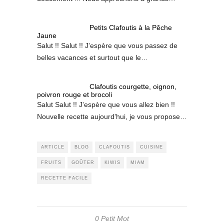
Petits Clafoutis à la Pêche
Jaune
Salut !! Salut !! J'espère que vous passez de
belles vacances et surtout que le…
Clafoutis courgette, oignon,
poivron rouge et brocoli
Salut Salut !! J'espère que vous allez bien !!
Nouvelle recette aujourd'hui, je vous propose…
ARTICLE
BLOG
CLAFOUTIS
CUISINE
FRUITS
GOÛTER
KIWIS
MIAM
RECETTE FACILE
0 Petit Mot