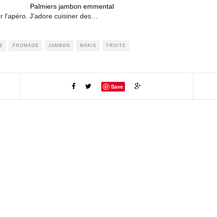
Palmiers jambon emmental
our l'apéro. J'adore cuisiner des…
E
FROMAGE
JAMBON
MAKIS
TRUITE
Save