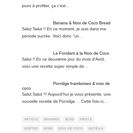
jours à profiter, ça c'est…
Banana & Noix de Coco Bread
Salut Salut !! En ce moment, je suis dans ma
période sucrée. Voici donc "un…
Le Fondant à la Noix de Coco
Salut !! En ce deuxième jour du mois d'Août,
voici une recette super simple de…
Porridge framboises & noix de
coco
Salut Salut !!! Aujourd'hui je vous présente, une
nouvelle recette de Porridge ... Cette fois-ci,…
ARTICLE
BANANES
BLOG
FRUITS
GOÛTER
MIAM
NOIX DE COCO
NUTELLA