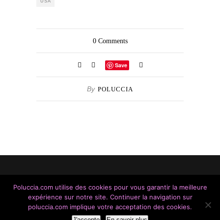
USA
0
Comments
Save
By
POLUCCIA
Poluccia.com utilise des cookies pour vous garantir la meilleure
expérience sur notre site. Continuer la navigation sur
Made With Love / Copyright © 2014 - 2023 / A Cantina
poluccia.com implique votre acceptation des cookies.
di Poluccia
J'accepte
En savoir plus