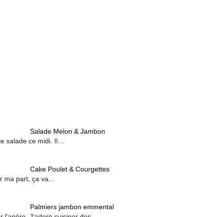
Salade Melon & Jambon
te salade ce midi. Il…
Cake Poulet & Courgettes
our ma part, ça va…
Palmiers jambon emmental
our l'apéro. J'adore cuisiner des…