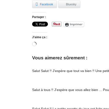
Facebook
Bluesky
Partager :
Imprimer
J’aime ça :
Chargement…
Vous aimerez sûrement :
Salut Salut !! J'espère que tout va bien !! Une peti
Salut à tous !! J'espère que vous allez bien ... P
Salut Salut !! La petite recette du jour est faite p