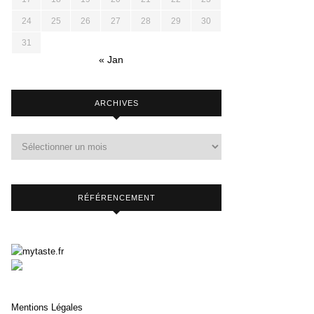
24
25
26
27
28
29
30
31
« Jan
ARCHIVES
RÉFÉRENCEMENT
Mentions Légales