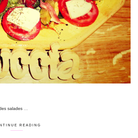
r des salades …
NTINUE READING