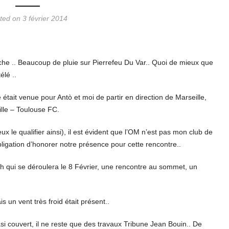
ted on 3 février 2014
he .. Beaucoup de pluie sur Pierrefeu Du Var.. Quoi de mieux que
élé ..
 était venue pour Antò et moi de partir en direction de Marseille,
ille – Toulouse FC.
ux le qualifier ainsi), il est évident que l’OM n’est pas mon club de
bligation d’honorer notre présence pour cette rencontre..
h qui se déroulera le 8 Février, une rencontre au sommet, un
s un vent très froid était présent..
si couvert, il ne reste que des travaux Tribune Jean Bouin.. De