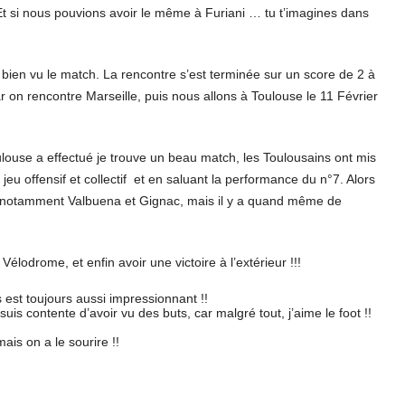
« Et si nous pouvions avoir le même à Furiani … tu t’imagines dans
bien vu le match. La rencontre s’est terminée sur un score de 2 à
r on rencontre Marseille, puis nous allons à Toulouse le 11 Février
ouse a effectué je trouve un beau match, les Toulousains ont mis
 jeu offensif et collectif et en saluant la performance du n°7. Alors
ec notamment Valbuena et Gignac, mais il y a quand même de
élodrome, et enfin avoir une victoire à l’extérieur !!!
est toujours aussi impressionnant !!
is contente d’avoir vu des buts, car malgré tout, j’aime le foot !!
mais on a le sourire !!