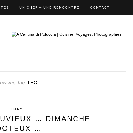
TTES
UN CHEF – UNE RENCONTRE
CONTACT
owsing Tag
TFC
DIARY
LUVIEUX … DIMANCHE
OOTEUX …