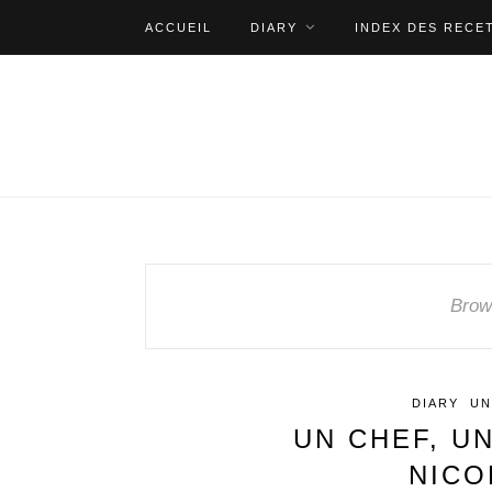
ACCUEIL
DIARY
INDEX DES RECE
Brow
DIARY
UN
UN CHEF, U
NICO