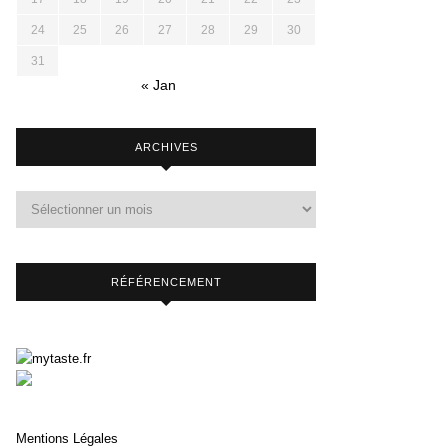
24
25
26
27
28
29
30
31
« Jan
ARCHIVES
RÉFÉRENCEMENT
Mentions Légales