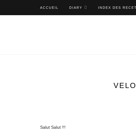
ACCUEIL
DIARY
INDEX DES RECE
VELO
Salut Salut !!!