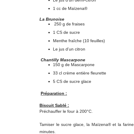
Le jus d’un demi-citron
1 cc de Maïzena®
La Brunoise
250 g de fraises
1 CS de sucre
Menthe fraîche (10 feuilles)
Le jus d’un citron
Chantilly Mascarpone
150 g de Mascarpone
33 cl crème entière fleurette
5 CS de sucre glace
Préparation :
Biscuit Sablé :
Préchauffer le four à 200°C.
Tamiser le sucre glace, la Maïzena® et la fari
minutes.