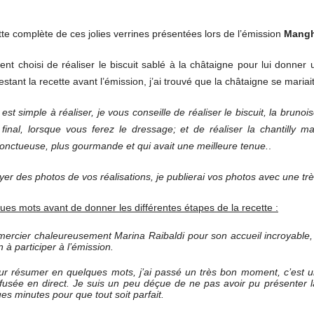
tte complète de ces jolies verrines présentées lors de l’émission
Mangh
ement choisi de réaliser le biscuit sablé à la châtaigne pour lui don
estant la recette avant l’émission, j’ai trouvé que la châtaigne se mariai
 est simple à réaliser, je vous conseille de réaliser le biscuit, la brunois
 final, lorsque vous ferez le dressage; et de réaliser la chantilly m
 onctueuse, plus gourmande et qui avait une meilleure tenue.
.
oyer des photos de vos réalisations, je publierai vos photos avec une trè
lques mots avant de donner les différentes étapes de la recette :
 remercier chaleureusement Marina Raibaldi pour son accueil incroyable,
 à participer à l’émission.
our résumer en quelques mots, j’ai passé un très bon moment, c’est
ffusée en direct. Je suis un peu déçue de ne pas avoir pu présenter la ve
es minutes pour que tout soit parfait.