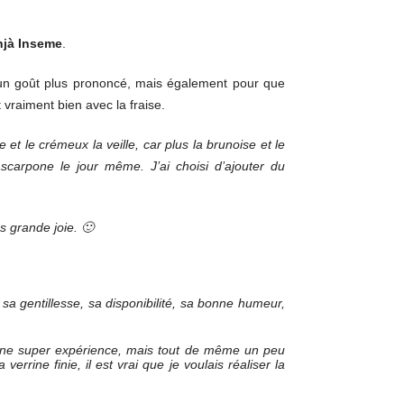
jà Inseme
.
ner un goût plus prononcé, mais également pour que
t vraiment bien avec la fraise.
e et le crémeux la veille, car plus la brunoise et le
ascarpone le jour même. J’ai choisi d’ajouter du
s grande joie. 🙂
 sa gentillesse, sa disponibilité, sa bonne humeur,
 une super expérience, mais tout de même un peu
rrine finie, il est vrai que je voulais réaliser la