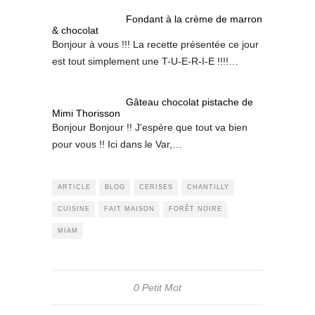
Fondant à la crème de marron
& chocolat
Bonjour à vous !!! La recette présentée ce jour
est tout simplement une T-U-E-R-I-E !!!!…
Gâteau chocolat pistache de
Mimi Thorisson
Bonjour Bonjour !! J'espère que tout va bien
pour vous !! Ici dans le Var,…
ARTICLE
BLOG
CERISES
CHANTILLY
CUISINE
FAIT MAISON
FORÊT NOIRE
MIAM
0 Petit Mot