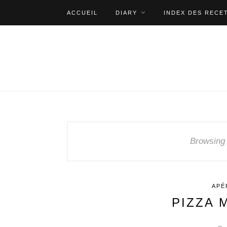
ACCUEIL
DIARY
INDEX DES RECE
Browsing
APÉ
PIZZA 