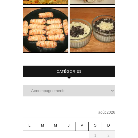
CATÉGORIES
août 2026
L
M
M
J
V
S
D
1
2